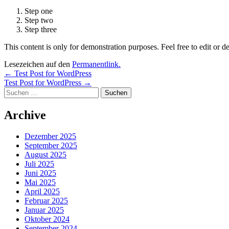
Step one
Step two
Step three
This content is only for demonstration purposes. Feel free to edit or del
Lesezeichen auf den
Permanentlink
.
Beitragsnavigation
←
Test Post for WordPress
Test Post for WordPress
→
Suchen
nach:
Archive
Dezember 2025
September 2025
August 2025
Juli 2025
Juni 2025
Mai 2025
April 2025
Februar 2025
Januar 2025
Oktober 2024
September 2024