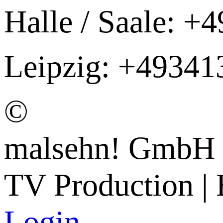
Halle / Saale: 
Leipzig: +4934
©
malsehn! GmbH
TV Production | 
Login